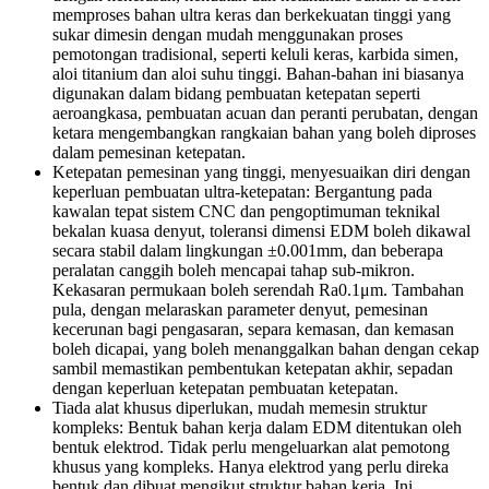
memproses bahan ultra keras dan berkekuatan tinggi yang
sukar dimesin dengan mudah menggunakan proses
pemotongan tradisional, seperti keluli keras, karbida simen,
aloi titanium dan aloi suhu tinggi. Bahan-bahan ini biasanya
digunakan dalam bidang pembuatan ketepatan seperti
aeroangkasa, pembuatan acuan dan peranti perubatan, dengan
ketara mengembangkan rangkaian bahan yang boleh diproses
dalam pemesinan ketepatan.
Ketepatan pemesinan yang tinggi, menyesuaikan diri dengan
keperluan pembuatan ultra-ketepatan: Bergantung pada
kawalan tepat sistem CNC dan pengoptimuman teknikal
bekalan kuasa denyut, toleransi dimensi EDM boleh dikawal
secara stabil dalam lingkungan ±0.001mm, dan beberapa
peralatan canggih boleh mencapai tahap sub-mikron.
Kekasaran permukaan boleh serendah Ra0.1μm. Tambahan
pula, dengan melaraskan parameter denyut, pemesinan
kecerunan bagi pengasaran, separa kemasan, dan kemasan
boleh dicapai, yang boleh menanggalkan bahan dengan cekap
sambil memastikan pembentukan ketepatan akhir, sepadan
dengan keperluan ketepatan pembuatan ketepatan.
Tiada alat khusus diperlukan, mudah memesin struktur
kompleks: Bentuk bahan kerja dalam EDM ditentukan oleh
bentuk elektrod. Tidak perlu mengeluarkan alat pemotong
khusus yang kompleks. Hanya elektrod yang perlu direka
bentuk dan dibuat mengikut struktur bahan kerja. Ini