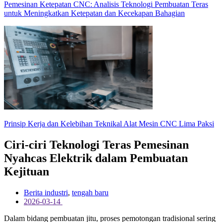
Pemesinan Ketepatan CNC: Analisis Teknologi Pembuatan Teras
untuk Meningkatkan Ketepatan dan Kecekapan Bahagian
Prinsip Kerja dan Kelebihan Teknikal Alat Mesin CNC Lima Paksi
Ciri-ciri Teknologi Teras Pemesinan
Nyahcas Elektrik dalam Pembuatan
Kejituan
Berita industri
,
tengah baru
2026-03-14
Dalam bidang pembuatan jitu, proses pemotongan tradisional sering