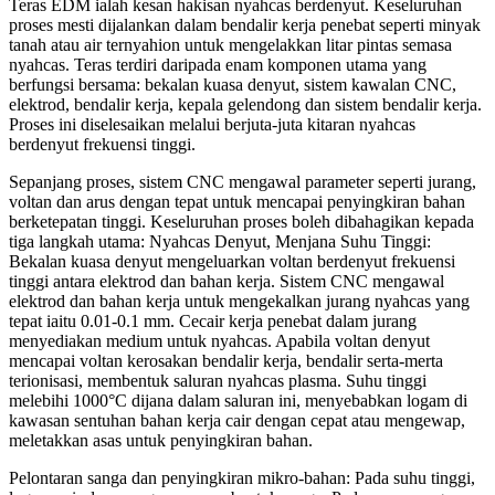
Teras EDM ialah kesan hakisan nyahcas berdenyut. Keseluruhan
proses mesti dijalankan dalam bendalir kerja penebat seperti minyak
tanah atau air ternyahion untuk mengelakkan litar pintas semasa
nyahcas. Teras terdiri daripada enam komponen utama yang
berfungsi bersama: bekalan kuasa denyut, sistem kawalan CNC,
elektrod, bendalir kerja, kepala gelendong dan sistem bendalir kerja.
Proses ini diselesaikan melalui berjuta-juta kitaran nyahcas
berdenyut frekuensi tinggi.
Sepanjang proses, sistem CNC mengawal parameter seperti jurang,
voltan dan arus dengan tepat untuk mencapai penyingkiran bahan
berketepatan tinggi. Keseluruhan proses boleh dibahagikan kepada
tiga langkah utama: Nyahcas Denyut, Menjana Suhu Tinggi:
Bekalan kuasa denyut mengeluarkan voltan berdenyut frekuensi
tinggi antara elektrod dan bahan kerja. Sistem CNC mengawal
elektrod dan bahan kerja untuk mengekalkan jurang nyahcas yang
tepat iaitu 0.01-0.1 mm. Cecair kerja penebat dalam jurang
menyediakan medium untuk nyahcas. Apabila voltan denyut
mencapai voltan kerosakan bendalir kerja, bendalir serta-merta
terionisasi, membentuk saluran nyahcas plasma. Suhu tinggi
melebihi 1000°C dijana dalam saluran ini, menyebabkan logam di
kawasan sentuhan bahan kerja cair dengan cepat atau mengewap,
meletakkan asas untuk penyingkiran bahan.
Pelontaran sanga dan penyingkiran mikro-bahan: Pada suhu tinggi,