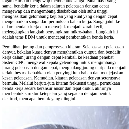
logam cair dan mengewap membentuk sanga. Pada masa yang
sama, bendalir kerja dalam saluran pelepasan dengan cepat
mengewap dan mengembang disebabkan oleh suhu tinggi,
menghasilkan gelombang kejutan yang kuat yang dengan cepat
mengeluarkan sanga dari permukaan bahan kerja. Sanga jatuh ke
dalam bendalir kerja dan menyejuk menjadi zarah kecil,
melengkapkan langkah penyingkiran mikro-bahan. Langkah ini
adalah teras EDM untuk mencapai pembentukan benda kerja.
Pemulihan jurang dan pemprosesan kitaran: Selepas satu pelepasan
denyut, bekalan kuasa denyut menghentikan output, dan bendalir
kerja dalam jurang dengan cepat kembali ke keadaan penebat.
Sistem CNC mengawal kepala gelendong untuk mengimbangi
jurang pelepasan dengan tepat, menghalang jurang daripada menjadi
terlalu besar disebabkan oleh penyingkiran bahan dan menjejaskan
kesan pelepasan. Kemudian, kitaran pelepasan denyut seterusnya
bermula. Melalui berjuta-juta kitaran frekuensi tinggi, permukaan
benda kerja secara beransur-ansur dan tepat diukir, akhirnya
membentuk struktur ketepatan yang sepadan dengan bentuk
elektrod, mencapai bentuk yang diingini.