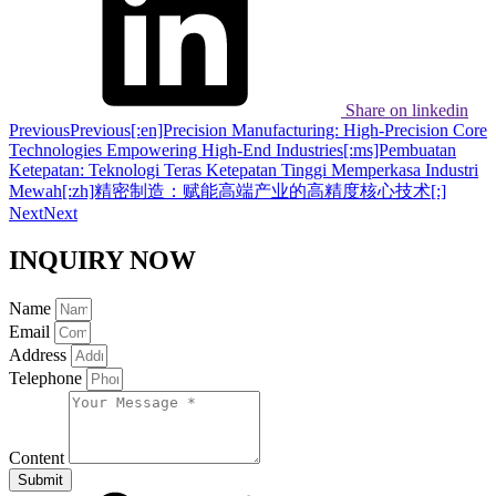
Share on linkedin
Previous
Previous
[:en]Precision Manufacturing: High-Precision Core
Technologies Empowering High-End Industries[:ms]Pembuatan
Ketepatan: Teknologi Teras Ketepatan Tinggi Memperkasa Industri
Mewah[:zh]精密制造：赋能高端产业的高精度核心技术[:]
Next
Next
INQUIRY NOW
Name
Email
Address
Telephone
Content
Submit