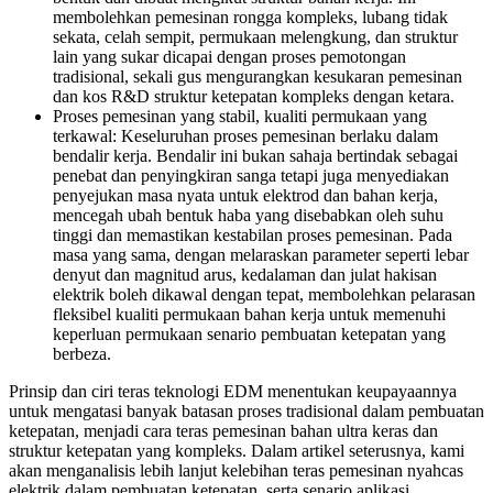
membolehkan pemesinan rongga kompleks, lubang tidak
sekata, celah sempit, permukaan melengkung, dan struktur
lain yang sukar dicapai dengan proses pemotongan
tradisional, sekali gus mengurangkan kesukaran pemesinan
dan kos R&D struktur ketepatan kompleks dengan ketara.
Proses pemesinan yang stabil, kualiti permukaan yang
terkawal: Keseluruhan proses pemesinan berlaku dalam
bendalir kerja. Bendalir ini bukan sahaja bertindak sebagai
penebat dan penyingkiran sanga tetapi juga menyediakan
penyejukan masa nyata untuk elektrod dan bahan kerja,
mencegah ubah bentuk haba yang disebabkan oleh suhu
tinggi dan memastikan kestabilan proses pemesinan. Pada
masa yang sama, dengan melaraskan parameter seperti lebar
denyut dan magnitud arus, kedalaman dan julat hakisan
elektrik boleh dikawal dengan tepat, membolehkan pelarasan
fleksibel kualiti permukaan bahan kerja untuk memenuhi
keperluan permukaan senario pembuatan ketepatan yang
berbeza.
Prinsip dan ciri teras teknologi EDM menentukan keupayaannya
untuk mengatasi banyak batasan proses tradisional dalam pembuatan
ketepatan, menjadi cara teras pemesinan bahan ultra keras dan
struktur ketepatan yang kompleks. Dalam artikel seterusnya, kami
akan menganalisis lebih lanjut kelebihan teras pemesinan nyahcas
elektrik dalam pembuatan ketepatan, serta senario aplikasi