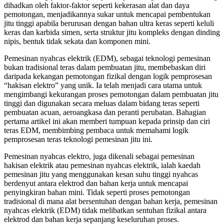
dihadkan oleh faktor-faktor seperti kekerasan alat dan daya
pemotongan, menjadikannya sukar untuk mencapai pembentukan
jitu tinggi apabila berurusan dengan bahan ultra keras seperti keluli
keras dan karbida simen, serta struktur jitu kompleks dengan dinding
nipis, bentuk tidak sekata dan komponen mini.
Pemesinan nyahcas elektrik (EDM), sebagai teknologi pemesinan
bukan tradisional teras dalam pembuatan jitu, membebaskan diri
daripada kekangan pemotongan fizikal dengan logik pemprosesan
“hakisan elektro” yang unik. Ia telah menjadi cara utama untuk
mengimbangi kekurangan proses pemotongan dalam pembuatan jitu
tinggi dan digunakan secara meluas dalam bidang teras seperti
pembuatan acuan, aeroangkasa dan peranti perubatan. Bahagian
pertama artikel ini akan memberi tumpuan kepada prinsip dan ciri
teras EDM, membimbing pembaca untuk memahami logik
pemprosesan teras teknologi pemesinan jitu ini.
Pemesinan nyahcas elektro, juga dikenali sebagai pemesinan
hakisan elektrik atau pemesinan nyahcas elektrik, ialah kaedah
pemesinan jitu yang menggunakan kesan suhu tinggi nyahcas
berdenyut antara elektrod dan bahan kerja untuk mencapai
penyingkiran bahan mini. Tidak seperti proses pemotongan
tradisional di mana alat bersentuhan dengan bahan kerja, pemesinan
nyahcas elektrik (EDM) tidak melibatkan sentuhan fizikal antara
elektrod dan bahan kerja sepanjang keseluruhan proses.