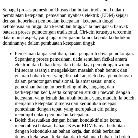
Sebagai proses pemesinan khusus dan bukan tradisional dalam
pembuatan ketepatan, pemesinan nyahcas elektrik (EDM) sejajar
dengan keperluan pembuatan ketepatan “ketepatan tinggi,
kebolehsuaian tinggi dan kestabilan tinggi.” Ia mengatasi banyak
batasan proses pemotongan tradisional. Ciri-ciri terasnya tercermin
dalam lima aspek, yang juga merupakan kunci kepada kedudukan
dominannya dalam pembuatan ketepatan tinggi:
Pemesinan tanpa sentuhan, tiada pengaruh daya pemotongan:
Sepanjang proses pemesinan, tiada sentuhan fizikal antara
elektrod dan bahan kerja dan tiada daya pemotongan wujud.
Ini secara asasnya mengelakkan masalah ubah bentuk dan
getaran bahan kerja yang disebabkan oleh daya pemotongan
dalam pemotongan tradisional. Ia amat sesuai untuk
pemesinan bahagian berdinding nipis, langsing dan
berketepatan kecil, serta komponen struktur mewah dengan
ketegaran yang lemah dan ubah bentuk yang mudah. ​​Ia boleh
menjamin ketepatan dimensi dan kedudukan selepas
pemesinan dengan tepat, yang merupakan ciri paling
menonjol dalam pembuatan ketepatan.
Boleh disesuaikan dengan bahan konduktif ultra keras,
menembusi batasan bahan: Kesan EDM hanya berkaitan
dengan kekonduksian bahan kerja, dan tidak berkaitan
dengan kekerasan, kekuatan dan ketahanan bahan. Ia boleh