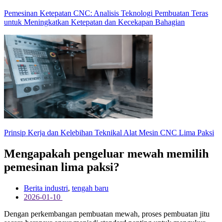
Pemesinan Ketepatan CNC: Analisis Teknologi Pembuatan Teras
untuk Meningkatkan Ketepatan dan Kecekapan Bahagian
Prinsip Kerja dan Kelebihan Teknikal Alat Mesin CNC Lima Paksi
Mengapakah pengeluar mewah memilih
pemesinan lima paksi?
Berita industri
,
tengah baru
2026-01-10
Dengan perkembangan pembuatan mewah, proses pembuatan jitu