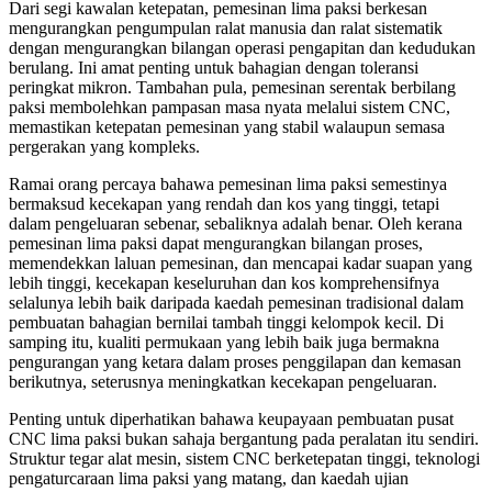
Dari segi kawalan ketepatan, pemesinan lima paksi berkesan
mengurangkan pengumpulan ralat manusia dan ralat sistematik
dengan mengurangkan bilangan operasi pengapitan dan kedudukan
berulang. Ini amat penting untuk bahagian dengan toleransi
peringkat mikron. Tambahan pula, pemesinan serentak berbilang
paksi membolehkan pampasan masa nyata melalui sistem CNC,
memastikan ketepatan pemesinan yang stabil walaupun semasa
pergerakan yang kompleks.
Ramai orang percaya bahawa pemesinan lima paksi semestinya
bermaksud kecekapan yang rendah dan kos yang tinggi, tetapi
dalam pengeluaran sebenar, sebaliknya adalah benar. Oleh kerana
pemesinan lima paksi dapat mengurangkan bilangan proses,
memendekkan laluan pemesinan, dan mencapai kadar suapan yang
lebih tinggi, kecekapan keseluruhan dan kos komprehensifnya
selalunya lebih baik daripada kaedah pemesinan tradisional dalam
pembuatan bahagian bernilai tambah tinggi kelompok kecil. Di
samping itu, kualiti permukaan yang lebih baik juga bermakna
pengurangan yang ketara dalam proses penggilapan dan kemasan
berikutnya, seterusnya meningkatkan kecekapan pengeluaran.
Penting untuk diperhatikan bahawa keupayaan pembuatan pusat
CNC lima paksi bukan sahaja bergantung pada peralatan itu sendiri.
Struktur tegar alat mesin, sistem CNC berketepatan tinggi, teknologi
pengaturcaraan lima paksi yang matang, dan kaedah ujian