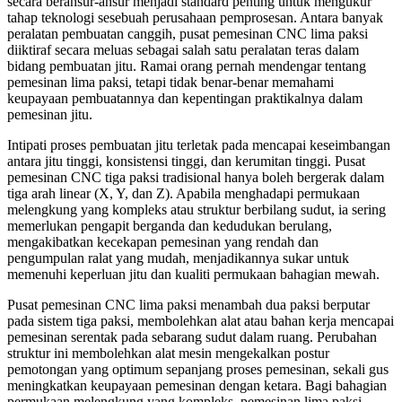
secara beransur-ansur menjadi standard penting untuk mengukur
tahap teknologi sesebuah perusahaan pemprosesan. Antara banyak
peralatan pembuatan canggih, pusat pemesinan CNC lima paksi
diiktiraf secara meluas sebagai salah satu peralatan teras dalam
bidang pembuatan jitu. Ramai orang pernah mendengar tentang
pemesinan lima paksi, tetapi tidak benar-benar memahami
keupayaan pembuatannya dan kepentingan praktikalnya dalam
pemesinan jitu.
Intipati proses pembuatan jitu terletak pada mencapai keseimbangan
antara jitu tinggi, konsistensi tinggi, dan kerumitan tinggi. Pusat
pemesinan CNC tiga paksi tradisional hanya boleh bergerak dalam
tiga arah linear (X, Y, dan Z). Apabila menghadapi permukaan
melengkung yang kompleks atau struktur berbilang sudut, ia sering
memerlukan pengapit berganda dan kedudukan berulang,
mengakibatkan kecekapan pemesinan yang rendah dan
pengumpulan ralat yang mudah, menjadikannya sukar untuk
memenuhi keperluan jitu dan kualiti permukaan bahagian mewah.
Pusat pemesinan CNC lima paksi menambah dua paksi berputar
pada sistem tiga paksi, membolehkan alat atau bahan kerja mencapai
pemesinan serentak pada sebarang sudut dalam ruang. Perubahan
struktur ini membolehkan alat mesin mengekalkan postur
pemotongan yang optimum sepanjang proses pemesinan, sekali gus
meningkatkan keupayaan pemesinan dengan ketara. Bagi bahagian
permukaan melengkung yang kompleks, pemesinan lima paksi