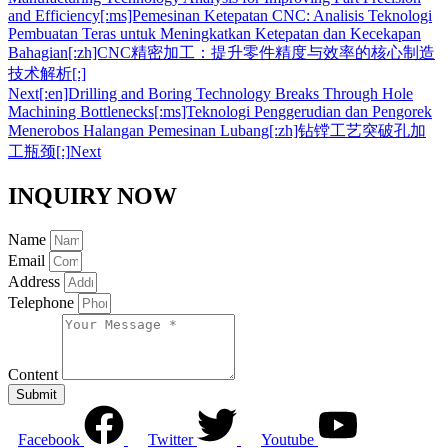
and Efficiency[:ms]Pemesinan Ketepatan CNC: Analisis Teknologi
Pembuatan Teras untuk Meningkatkan Ketepatan dan Kecekapan
Bahagian[:zh]CNC精密加工：提升零件精度与效率的核心制造
技术解析[:]
Next
[:en]Drilling and Boring Technology Breaks Through Hole
Machining Bottlenecks[:ms]Teknologi Penggerudian dan Pengorek
Menerobos Halangan Pemesinan Lubang[:zh]钻镗工艺突破孔加
工瓶颈[:]
Next
INQUIRY NOW
Name
Email
Address
Telephone
Content
Submit
Facebook
Twitter
Youtube