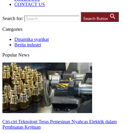
CONTACT US
Search for:
Search Button
Categories
Dinamika syarikat
Berita industri
Popular News
Ciri-ciri Teknologi Teras Pemesinan Nyahcas Elektrik dalam
Pembuatan Kejituan